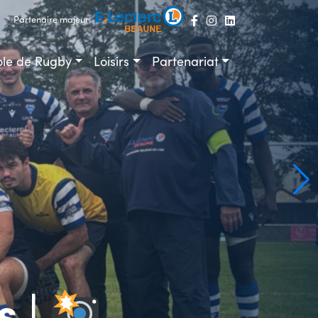
Partenaire majeur
ole de Rugby
Loisirs
Partenariat
s |