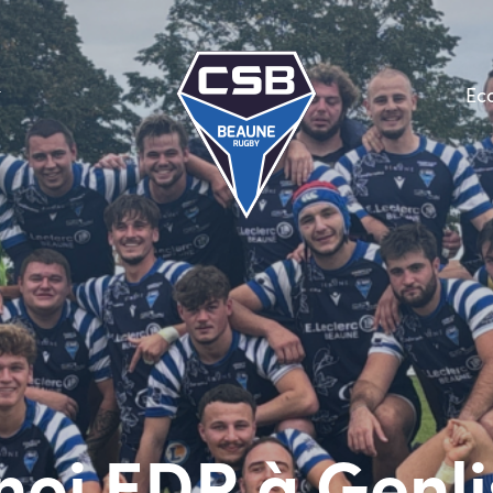
Ec
noi EDR à Genli