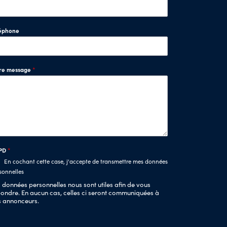
éphone
tre message
*
PD
*
En cochant cette case, j'accepte de transmettre mes données
sonnelles
 données personnelles nous sont utiles afin de vous
ondre. En aucun cas, celles ci seront communiquées à
s annonceurs.