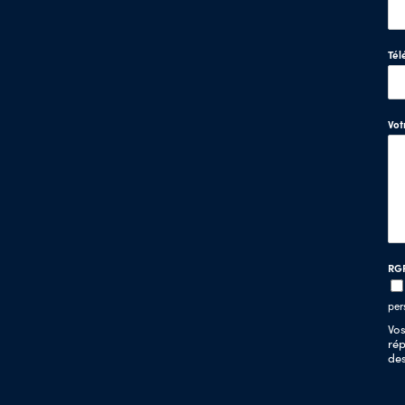
Tél
Vo
RG
per
Vos
rép
de