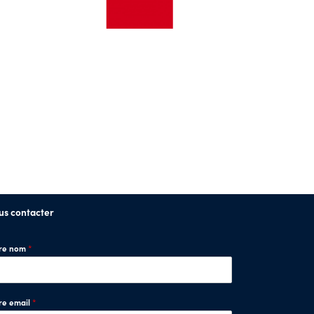
us contacter
tre nom
*
re email
*