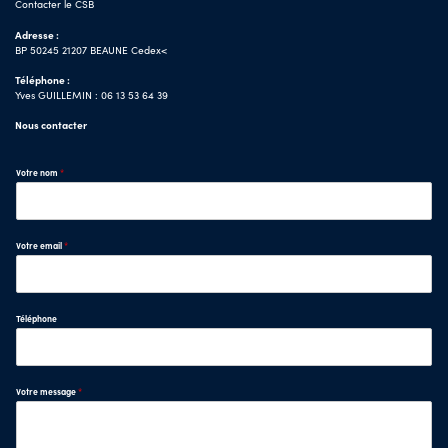
Contacter le CSB
Adresse :
BP 50245 21207 BEAUNE Cedex<
Téléphone :
Yves GUILLEMIN : 06 13 53 64 39
Nous contacter
Votre nom
*
Votre email
*
Téléphone
Votre message
*