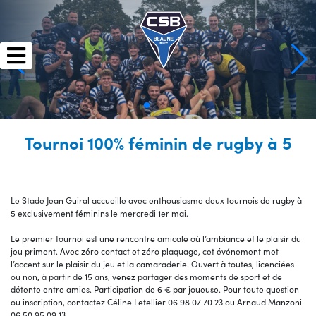
Skip
to
content
Tournoi 100% féminin de rugby à 5
Le Stade Jean Guiral accueille avec enthousiasme deux tournois de rugby à
5 exclusivement féminins le mercredi 1er mai.
Le premier tournoi est une rencontre amicale où l’ambiance et le plaisir du
jeu priment. Avec zéro contact et zéro plaquage, cet événement met
l’accent sur le plaisir du jeu et la camaraderie. Ouvert à toutes, licenciées
ou non, à partir de 15 ans, venez partager des moments de sport et de
détente entre amies. Participation de 6 € par joueuse. Pour toute question
ou inscription, contactez Céline Letellier 06 98 07 70 23 ou Arnaud Manzoni
06 50 95 09 13.