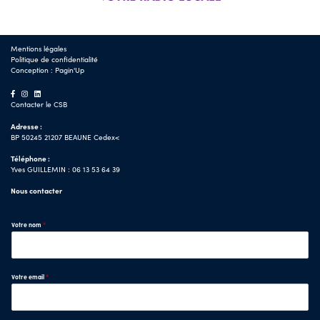
Mentions légales
Politique de confidentialité
Conception :
Pagin'Up
Contacter le CSB
Adresse :
BP 50245 21207 BEAUNE Cedex<
Téléphone :
Yves GUILLEMIN : 06 13 53 64 39
Nous contacter
Votre nom
*
Votre email
*