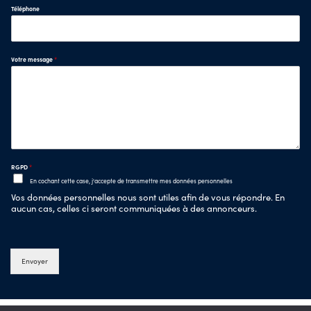
Téléphone
Votre message
*
RGPD
*
En cochant cette case, j'accepte de transmettre mes données personnelles
Vos données personnelles nous sont utiles afin de vous répondre. En
aucun cas, celles ci seront communiquées à des annonceurs.
Envoyer