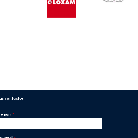
us contacter
tre nom
*
re email
*