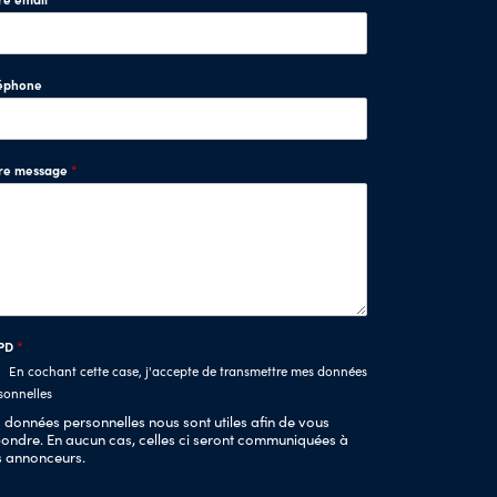
éphone
tre message
*
PD
*
En cochant cette case, j'accepte de transmettre mes données
sonnelles
 données personnelles nous sont utiles afin de vous
ondre. En aucun cas, celles ci seront communiquées à
s annonceurs.