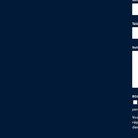
Tél
Vo
RG
per
Vos
rép
de