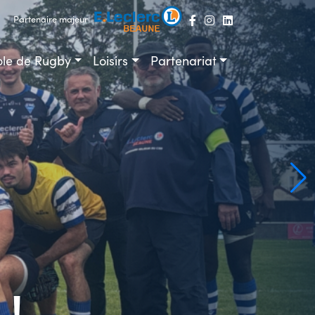
Partenaire majeur
ole de Rugby
Loisirs
Partenariat
 !